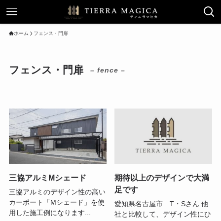
ホーム
フェンス・門扉
フェンス・門扉
– fence –
三協アルミMシェード
期待以上のデザインで大満
足です
三協アルミのデザイン性の高い
カーポート「Mシェード」を使
愛知県名古屋市 T・Sさん 他
用した施工例になります...
社と比較して、デザイン性にひ