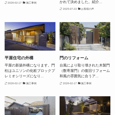
かれて決めました。紹介...
2026-02-17
施工事例
2025-07-23
お客様の声
平屋住宅の外構
門のリフォーム
平屋の新築外構になります。門
台風により取り壊された木製門
柱はユニソンの化粧ブロックプ
（数寄屋門）の復旧リフォーム
レミオシリーズになり...
和風の雰囲気に合うア...
2026-02-17
施工事例
2026-02-17
施工事例